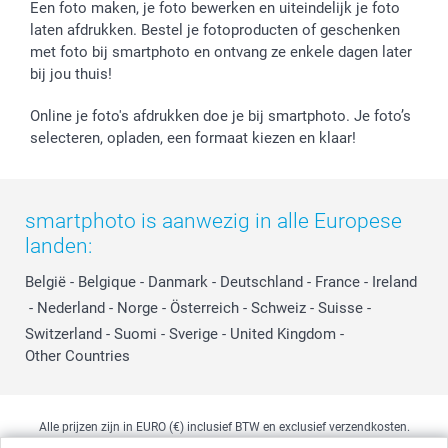
Prijslijst
smartfriends
Een foto maken, je foto bewerken en uiteindelijk je foto
Jobs & Stages
laten afdrukken. Bestel je fotoproducten of geschenken
met foto bij smartphoto en ontvang ze enkele dagen later
Investor Relations
bij jou thuis!
Online je foto's afdrukken doe je bij smartphoto. Je foto’s
selecteren, opladen, een formaat kiezen en klaar!
smartphoto is aanwezig in alle Europese
landen:
België
-
Belgique
-
Danmark
-
Deutschland
-
France
-
Ireland
-
Nederland
-
Norge
-
Österreich
-
Schweiz
-
Suisse
-
Switzerland
-
Suomi
-
Sverige
-
United Kingdom
-
Other Countries
Alle prijzen zijn in EURO (€) inclusief BTW en exclusief verzendkosten.