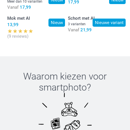
Meer dan 10 varianten
17,99
Vanaf
17,99
Mok met AI
Schort met AI
Nieuw
Nieuwe variant
13,99
3 varianten
Vanaf
21,99
(9 reviews)
Binnenstebuiten wassen op een voorzichtig programma
met een lage temperatuur. We raden aan om op 30
graden Celsius te wassen.
Gebruik mild wasmiddel, vermijd bleekmiddelen en
wasverzachter.
Aan de waslijn laten drogen of op lage temperatuur in
Waarom kiezen voor
de droger.
smartphoto
?