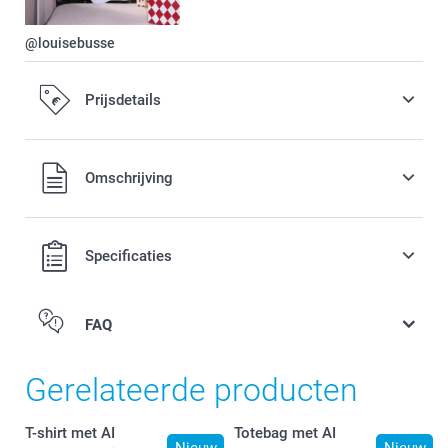
@louisebusse
Prijsdetails
Alle prijzen zijn in EURO (€) inclusief BTW en exclusief
Omschrijving
verzendkosten.
Specificaties
FAQ
Gerelateerde producten
T-shirt met AI
Totebag met AI
Nieuw
Nieuw