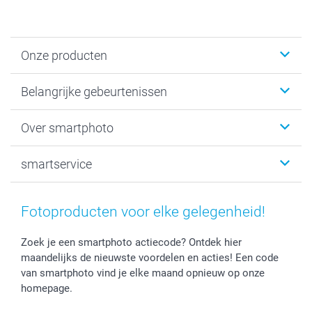
Onze producten
Kaartjes
Belangrijke gebeurtenissen
Fotogeschenken
Fotoboeken
Kerst
Over smartphoto
Fotoprints, Fotoposter & Fotoalbum met fotoprints
Baby
Canvas & Wanddecoratie
Huwelijk
Over smartphoto
smartservice
MyNameBook
Communie- en Lentefeest
Duurzaamheid
Smartphone cases
Geschenken voor haar
Sitemap
Contacteer ons
Stickers en Etiketten
Geschenken voor hem
Voorwaarden
smartgarantie
Fotoproducten voor elke gelegenheid!
Fotokaders, Decoratie en Snoepjes
Afstuderen
Herroepingsrecht
smartbonus
Fotokalenders & Fotoagenda's
Moederdag
Klachtenregeling
Betalingsmogelijkheden
Zoek je een smartphoto actiecode? Ontdek hier
maandelijks de nieuwste voordelen en acties! Een code
Vaderdag
Wettelijke garantie
Grote bestellingen
van smartphoto vind je elke maand opnieuw op onze
Verjaardag
Privacybeleid
Levering
homepage.
Geboorte
Cookiebeleid
Mijn orderstatus