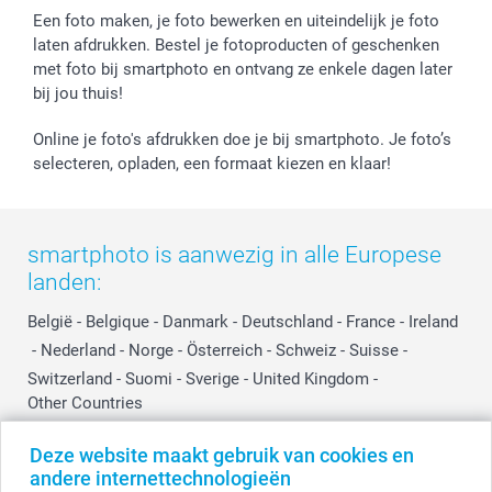
Prijslijst
smartfriends
Een foto maken, je foto bewerken en uiteindelijk je foto
Jobs & Stages
laten afdrukken. Bestel je fotoproducten of geschenken
met foto bij smartphoto en ontvang ze enkele dagen later
Investor Relations
bij jou thuis!
Online je foto's afdrukken doe je bij smartphoto. Je foto’s
selecteren, opladen, een formaat kiezen en klaar!
smartphoto is aanwezig in alle Europese
landen:
België
-
Belgique
-
Danmark
-
Deutschland
-
France
-
Ireland
-
Nederland
-
Norge
-
Österreich
-
Schweiz
-
Suisse
-
Switzerland
-
Suomi
-
Sverige
-
United Kingdom
-
Other Countries
Deze website maakt gebruik van cookies en
andere internettechnologieën
Alle prijzen zijn in EURO (€) inclusief BTW en exclusief verzendkosten.