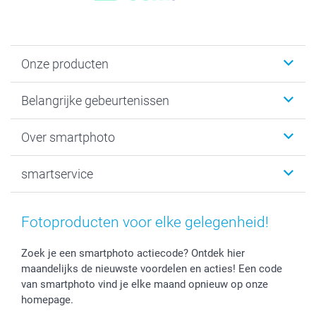
Onze producten
Kaartjes
Belangrijke gebeurtenissen
Fotogeschenken
Fotoboeken
Kerst
Over smartphoto
Fotoprints, Fotoposter & Fotoalbum met fotoprints
Baby
Canvas & Wanddecoratie
Huwelijk
Over smartphoto
smartservice
MyNameBook
Communie- en Lentefeest
Duurzaamheid
Smartphone cases
Geschenken voor haar
Sitemap
Contacteer ons
Stickers en Etiketten
Geschenken voor hem
Voorwaarden
smartgarantie
Fotoproducten voor elke gelegenheid!
Fotokaders, Decoratie en Snoepjes
Afstuderen
Herroepingsrecht
smartbonus
Fotokalenders & Fotoagenda's
Moederdag
Klachtenregeling
Betalingsmogelijkheden
Zoek je een smartphoto actiecode? Ontdek hier
maandelijks de nieuwste voordelen en acties! Een code
Vaderdag
Wettelijke garantie
Grote bestellingen
van smartphoto vind je elke maand opnieuw op onze
Verjaardag
Privacybeleid
Levering
homepage.
Geboorte
Cookiebeleid
Mijn orderstatus