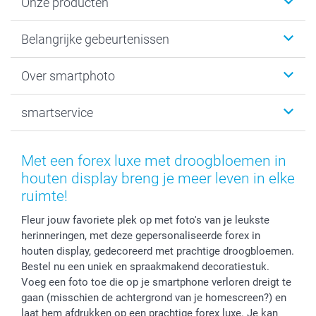
Onze producten
Kaartjes
Belangrijke gebeurtenissen
Fotogeschenken
Fotoboeken
Kerst
Over smartphoto
Fotoprints, Fotoposter & Fotoalbum met fotoprints
Baby
Canvas & Wanddecoratie
Huwelijk
Over smartphoto
smartservice
MyNameBook
Communie- en Lentefeest
Duurzaamheid
Smartphone cases
Geschenken voor haar
Sitemap
Contacteer ons
Stickers en Etiketten
Geschenken voor hem
Voorwaarden
smartgarantie
Met een forex luxe met droogbloemen in
Fotokaders, Decoratie en Snoepjes
Afstuderen
Herroepingsrecht
smartbonus
houten display breng je meer leven in elke
Fotokalenders & Fotoagenda's
Moederdag
Klachtenregeling
Betalingsmogelijkheden
ruimte!
Vaderdag
Wettelijke garantie
Grote bestellingen
Fleur jouw favoriete plek op met foto's van je leukste
Verjaardag
Privacybeleid
Levering
herinneringen, met deze gepersonaliseerde forex in
Geboorte
Cookiebeleid
Mijn orderstatus
houten display, gedecoreerd met prachtige droogbloemen.
Prijslijst
smartfriends
Bestel nu een uniek en spraakmakend decoratiestuk.
Voeg een foto toe die op je smartphone verloren dreigt te
Jobs & Stages
gaan (misschien de achtergrond van je homescreen?) en
Investor Relations
laat hem afdrukken op een prachtige forex luxe. Je kan