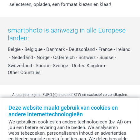
selecteren, opladen, een formaat kiezen en klaar!
smartphoto is aanwezig in alle Europese
landen:
België
-
Belgique
-
Danmark
-
Deutschland
-
France
-
Ireland
-
Nederland
-
Norge
-
Österreich
-
Schweiz
-
Suisse
-
Switzerland
-
Suomi
-
Sverige
-
United Kingdom
-
Other Countries
Alle prijzen zijn in EURO (€) inclusief BTW en exclusief verzendkosten.
Deze website maakt gebruik van cookies en
andere internettechnologieën
© smartphoto group. Alle rechten voorbehouden
We gebruiken cookies en andere technologieën (bv. AI) om
smartphoto group NV.
Kwatrechtsteenweg 160, 9230 Wetteren, België
jou een betere ervaring aan te bieden. We analyseren
BTW-nummer BE 0405.706.755
websitebezoeken, personaliseren inhoud en advertenties
Ondernemingsnummer 0405.706.755.
en bieden sociale media functies aan. We delen bepaalde
Bankgegevens: IBAN BE71 2850 2711 5569 - BIC: GEBABEBB