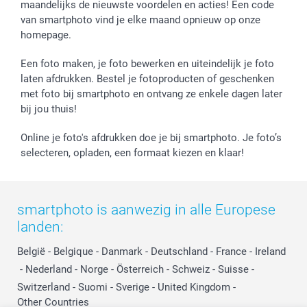
maandelijks de nieuwste voordelen en acties! Een code
Vaderdag
Wettelijke garantie
Grote bestellingen
van smartphoto vind je elke maand opnieuw op onze
Verjaardag
Privacybeleid
Levering
homepage.
Geboorte
Cookiebeleid
Mijn orderstatus
Prijslijst
smartfriends
Een foto maken, je foto bewerken en uiteindelijk je foto
Jobs & Stages
laten afdrukken. Bestel je fotoproducten of geschenken
met foto bij smartphoto en ontvang ze enkele dagen later
Investor Relations
bij jou thuis!
Online je foto's afdrukken doe je bij smartphoto. Je foto’s
selecteren, opladen, een formaat kiezen en klaar!
smartphoto is aanwezig in alle Europese
landen:
België
-
Belgique
-
Danmark
-
Deutschland
-
France
-
Ireland
-
Nederland
-
Norge
-
Österreich
-
Schweiz
-
Suisse
-
Switzerland
-
Suomi
-
Sverige
-
United Kingdom
-
Other Countries