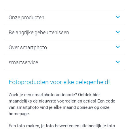
Onze producten
Kaartjes
Belangrijke gebeurtenissen
Fotogeschenken
Fotoboeken
Kerst
Over smartphoto
Fotoprints, Fotoposter & Fotoalbum met fotoprints
Baby
Canvas & Wanddecoratie
Huwelijk
Over smartphoto
smartservice
MyNameBook
Communie- en Lentefeest
Duurzaamheid
Smartphone cases
Geschenken voor haar
Sitemap
Contacteer ons
Stickers en Etiketten
Geschenken voor hem
Voorwaarden
smartgarantie
Fotoproducten voor elke gelegenheid!
Fotokaders, Decoratie en Snoepjes
Afstuderen
Herroepingsrecht
smartbonus
Fotokalenders & Fotoagenda's
Moederdag
Klachtenregeling
Betalingsmogelijkheden
Zoek je een smartphoto actiecode? Ontdek hier
maandelijks de nieuwste voordelen en acties! Een code
Vaderdag
Wettelijke garantie
Grote bestellingen
van smartphoto vind je elke maand opnieuw op onze
Verjaardag
Privacybeleid
Levering
homepage.
Geboorte
Cookiebeleid
Mijn orderstatus
Prijslijst
smartfriends
Een foto maken, je foto bewerken en uiteindelijk je foto