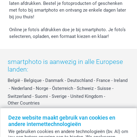
Jobs & Stages
laten afdrukken. Bestel je fotoproducten of geschenken
met foto bij smartphoto en ontvang ze enkele dagen later
Investor Relations
bij jou thuis!
Online je foto's afdrukken doe je bij smartphoto. Je foto’s
selecteren, opladen, een formaat kiezen en klaar!
smartphoto is aanwezig in alle Europese
landen:
België
-
Belgique
-
Danmark
-
Deutschland
-
France
-
Ireland
-
Nederland
-
Norge
-
Österreich
-
Schweiz
-
Suisse
-
Switzerland
-
Suomi
-
Sverige
-
United Kingdom
-
Other Countries
Deze website maakt gebruik van cookies en
andere internettechnologieën
Alle prijzen zijn in EURO (€) inclusief BTW en exclusief verzendkosten.
We gebruiken cookies en andere technologieën (bv. AI) om