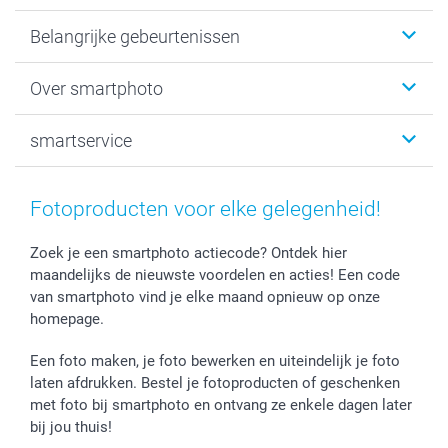
Kaartjes
Belangrijke gebeurtenissen
Fotogeschenken
Fotoboeken
Kerst
Over smartphoto
Fotoprints, Fotoposter & Fotoalbum met fotoprints
Baby
Canvas & Wanddecoratie
Huwelijk
Over smartphoto
smartservice
MyNameBook
Communie- en Lentefeest
Duurzaamheid
Smartphone cases
Geschenken voor haar
Sitemap
Contacteer ons
Stickers en Etiketten
Geschenken voor hem
Voorwaarden
smartgarantie
Fotoproducten voor elke gelegenheid!
Fotokaders, Decoratie en Snoepjes
Afstuderen
Herroepingsrecht
smartbonus
Fotokalenders & Fotoagenda's
Moederdag
Klachtenregeling
Betalingsmogelijkheden
Zoek je een smartphoto actiecode? Ontdek hier
maandelijks de nieuwste voordelen en acties! Een code
Vaderdag
Wettelijke garantie
Grote bestellingen
van smartphoto vind je elke maand opnieuw op onze
Verjaardag
Privacybeleid
Levering
homepage.
Geboorte
Cookiebeleid
Mijn orderstatus
Prijslijst
smartfriends
Een foto maken, je foto bewerken en uiteindelijk je foto
Jobs & Stages
laten afdrukken. Bestel je fotoproducten of geschenken
met foto bij smartphoto en ontvang ze enkele dagen later
Investor Relations
bij jou thuis!