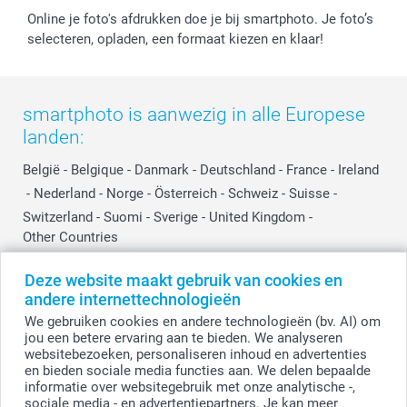
Online je foto's afdrukken doe je bij smartphoto. Je foto’s
selecteren, opladen, een formaat kiezen en klaar!
smartphoto is aanwezig in alle Europese
landen:
België
-
Belgique
-
Danmark
-
Deutschland
-
France
-
Ireland
-
Nederland
-
Norge
-
Österreich
-
Schweiz
-
Suisse
-
Switzerland
-
Suomi
-
Sverige
-
United Kingdom
-
Other Countries
Deze website maakt gebruik van cookies en
andere internettechnologieën
Alle prijzen zijn in EURO (€) inclusief BTW en exclusief verzendkosten.
We gebruiken cookies en andere technologieën (bv. AI) om
jou een betere ervaring aan te bieden. We analyseren
websitebezoeken, personaliseren inhoud en advertenties
en bieden sociale media functies aan. We delen bepaalde
© smartphoto group. Alle rechten voorbehouden
smartphoto group NV.
informatie over websitegebruik met onze analytische -,
Kwatrechtsteenweg 160, 9230 Wetteren, België
sociale media - en advertentiepartners. Je kan meer