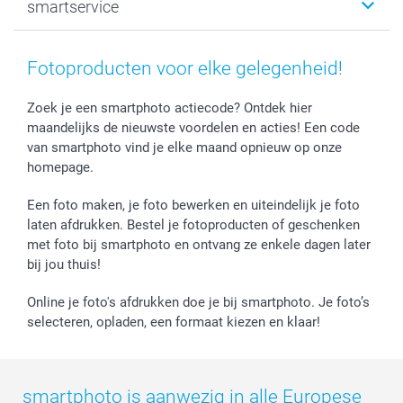
smartservice
MyNameBook
Communie- en Lentefeest
Duurzaamheid
Smartphone cases
Geschenken voor haar
Sitemap
Contacteer ons
Stickers en Etiketten
Geschenken voor hem
Voorwaarden
smartgarantie
Fotoproducten voor elke gelegenheid!
Fotokaders, Decoratie en Snoepjes
Afstuderen
Herroepingsrecht
smartbonus
Fotokalenders & Fotoagenda's
Moederdag
Klachtenregeling
Betalingsmogelijkheden
Zoek je een smartphoto actiecode? Ontdek hier
maandelijks de nieuwste voordelen en acties! Een code
Vaderdag
Wettelijke garantie
Grote bestellingen
van smartphoto vind je elke maand opnieuw op onze
Verjaardag
Privacybeleid
Levering
homepage.
Geboorte
Cookiebeleid
Mijn orderstatus
Prijslijst
smartfriends
Een foto maken, je foto bewerken en uiteindelijk je foto
Jobs & Stages
laten afdrukken. Bestel je fotoproducten of geschenken
met foto bij smartphoto en ontvang ze enkele dagen later
Investor Relations
bij jou thuis!
Online je foto's afdrukken doe je bij smartphoto. Je foto’s
selecteren, opladen, een formaat kiezen en klaar!
smartphoto is aanwezig in alle Europese