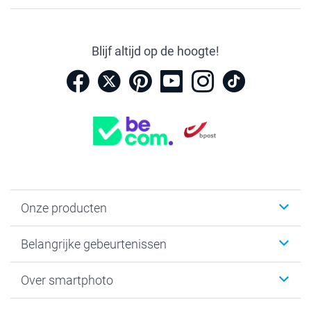
Blijf altijd op de hoogte!
Onze producten
Kaartjes
Belangrijke gebeurtenissen
Fotogeschenken
Fotoboeken
Kerst
Over smartphoto
Fotoprints, Fotoposter & Fotoalbum met fotoprints
Baby
Canvas & Wanddecoratie
Huwelijk
Over smartphoto