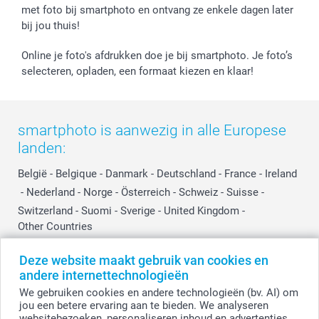
met foto bij smartphoto en ontvang ze enkele dagen later
Investor Relations
bij jou thuis!
Online je foto's afdrukken doe je bij smartphoto. Je foto’s
selecteren, opladen, een formaat kiezen en klaar!
smartphoto is aanwezig in alle Europese
landen:
België
-
Belgique
-
Danmark
-
Deutschland
-
France
-
Ireland
-
Nederland
-
Norge
-
Österreich
-
Schweiz
-
Suisse
-
Switzerland
-
Suomi
-
Sverige
-
United Kingdom
-
Other Countries
Deze website maakt gebruik van cookies en
andere internettechnologieën
Alle prijzen zijn in EURO (€) inclusief BTW en exclusief verzendkosten.
We gebruiken cookies en andere technologieën (bv. AI) om
jou een betere ervaring aan te bieden. We analyseren
websitebezoeken, personaliseren inhoud en advertenties