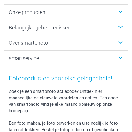
Onze producten
Kaartjes
Belangrijke gebeurtenissen
Fotogeschenken
Fotoboeken
Kerst
Over smartphoto
Fotoprints, Fotoposter & Fotoalbum met fotoprints
Baby
Canvas & Wanddecoratie
Huwelijk
Over smartphoto
smartservice
MyNameBook
Communie- en Lentefeest
Duurzaamheid
Smartphone cases
Geschenken voor haar
Sitemap
Contacteer ons
Stickers en Etiketten
Geschenken voor hem
Voorwaarden
smartgarantie
Fotoproducten voor elke gelegenheid!
Fotokaders, Decoratie en Snoepjes
Afstuderen
Herroepingsrecht
smartbonus
Fotokalenders & Fotoagenda's
Moederdag
Klachtenregeling
Betalingsmogelijkheden
Zoek je een smartphoto actiecode? Ontdek hier
maandelijks de nieuwste voordelen en acties! Een code
Vaderdag
Wettelijke garantie
Grote bestellingen
van smartphoto vind je elke maand opnieuw op onze
Verjaardag
Privacybeleid
Levering
homepage.
Geboorte
Cookiebeleid
Mijn orderstatus
Prijslijst
smartfriends
Een foto maken, je foto bewerken en uiteindelijk je foto
Jobs & Stages
laten afdrukken. Bestel je fotoproducten of geschenken