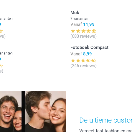
Mok
arianten
7 varianten
9
Vanaf
11,99
ws)
(683 reviews)
Fotoboek Compact
arianten
Vanaf
8,99
9
(246 reviews)
s)
De ultieme custom
Vergeet fast fashion en creë