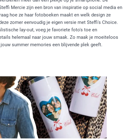
rdienen meer dan een plekje op je smartphone. De
 Steffi Mercie zijn een bron van inspiratie op social media en
vraag hoe ze haar fotoboeken maakt en welk design ze
eze zomer eenvoudig je eigen versie met Steffi's Choice.
stische lay-out, voeg je favoriete foto's toe en
details helemaal naar jouw smaak. Zo maak je moeiteloos
at jouw summer memories een blijvende plek geeft.