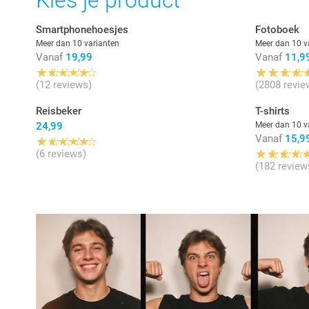
Kies je product
Smartphonehoesjes
Fotoboek
Meer dan 10 varianten
Meer dan 10 v
Vanaf
19,99
Vanaf
11,9
(12 reviews)
(2808 revie
Reisbeker
T-shirts
24,99
Meer dan 10 v
Vanaf
15,9
(6 reviews)
(182 review