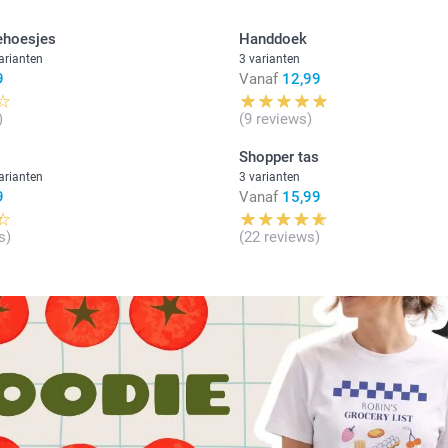
ehoesjes
Handdoek
arianten
3 varianten
9
Vanaf
12,99
)
(9 reviews)
Shopper tas
arianten
3 varianten
9
Vanaf
15,99
s)
(22 reviews)