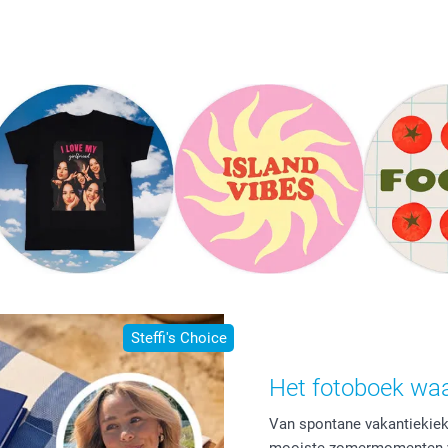
Steffi's Choice
Het fotoboek waa
Van spontane vakantiekiekje