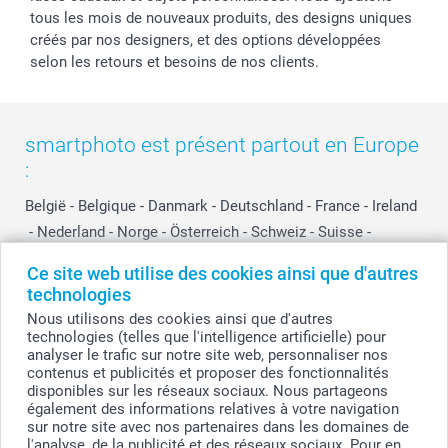
tous les mois de nouveaux produits, des designs uniques
créés par nos designers, et des options développées
selon les retours et besoins de nos clients.
smartphoto est présent partout en Europe
:
België
-
Belgique
-
Danmark
-
Deutschland
-
France
-
Ireland
-
Nederland
-
Norge
-
Österreich
-
Schweiz
-
Suisse
-
Switzerland
-
Suomi
-
Sverige
-
United Kingdom
-
Ce site web utilise des cookies ainsi que d'autres
Other Countries
technologies
Nous utilisons des cookies ainsi que d'autres
technologies (telles que l'intelligence artificielle) pour
Tous les prix sont en EURO (€), TVA incluse et hors frais de port.
analyser le trafic sur notre site web, personnaliser nos
contenus et publicités et proposer des fonctionnalités
disponibles sur les réseaux sociaux. Nous partageons
également des informations relatives à votre navigation
sur notre site avec nos partenaires dans les domaines de
© smartphoto group. Tous droits réservés
smartphoto group SA.
l'analyse, de la publicité et des réseaux sociaux. Pour en