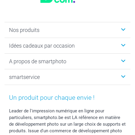
Nos produits
Faire-part & Cartes
Idées cadeaux par occasion
Cadeaux photo
Livre photo
Noël
A propos de smartphoto
Tirage photo & agrandissement
Anniversaire
Photo sur toile, Poster & Pêle-mêle
Mariage
Qui sommes-nous ?
smartservice
MyNameBook
Fin d'études
Durabilité
Coques smartphone
Fête des Mères
Plan du site
Contact
Stickers & Etiquettes
Naissance & baptême
Conditions
smartgarantie
Un produit pour chaque envie !
Cadres photo, accessoires déco & bonbons
Fête des Pères
Droit de rétraction
smartbonus
Calendrier photos & Agendas photo
Toussaint
Plaintes
smartfriends
Leader de l'impression numérique en ligne pour
particuliers, smartphoto.be est LA référence en matière
Dénicheur d'idées cadeau
Rentrée des classes
Conditions générales
Modes de paiement
de développement photo sur un large choix de supports et
Communion
Vie privée
Modes de livraison
produits. Issue d'un commerce de développement photo
Saint-Valentin
Gestion des cookies
Grandes Quantités