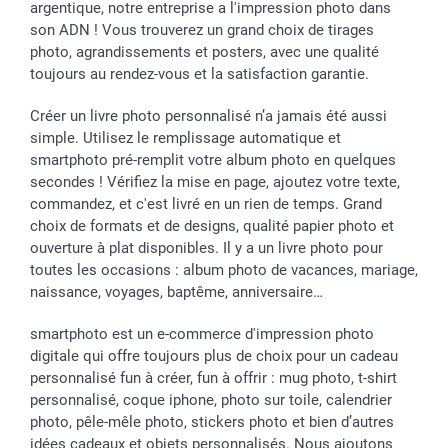
argentique, notre entreprise a l'impression photo dans
Vacances
Tarifs
Statut de ma commande
son ADN ! Vous trouverez un grand choix de tirages
Investisseurs
photo, agrandissements et posters, avec une qualité
toujours au rendez-vous et la satisfaction garantie.
Droit de rétractation
Créer un livre photo personnalisé n’a jamais été aussi
simple. Utilisez le remplissage automatique et
smartphoto pré-remplit votre album photo en quelques
secondes ! Vérifiez la mise en page, ajoutez votre texte,
commandez, et c'est livré en un rien de temps. Grand
choix de formats et de designs, qualité papier photo et
ouverture à plat disponibles. Il y a un livre photo pour
toutes les occasions : album photo de vacances, mariage,
naissance, voyages, baptême, anniversaire…
smartphoto est un e-commerce d'impression photo
digitale qui offre toujours plus de choix pour un cadeau
personnalisé fun à créer, fun à offrir : mug photo, t-shirt
personnalisé, coque iphone, photo sur toile, calendrier
photo, pêle-mêle photo, stickers photo et bien d’autres
idées cadeaux et objets personnalisés. Nous ajoutons