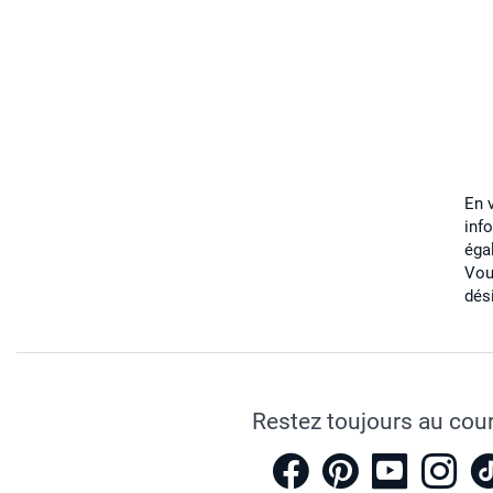
En 
inf
éga
Vou
dés
Restez toujours au cou