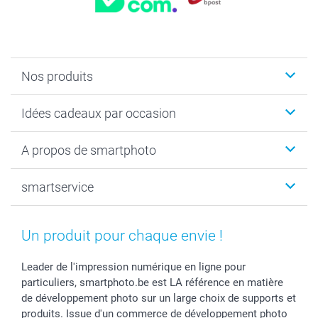
Nos produits
Faire-part & Cartes
Idées cadeaux par occasion
Cadeaux photo
Livre photo
Noël
A propos de smartphoto
Tirage photo & agrandissement
Anniversaire
Photo sur toile, Poster & Pêle-mêle
Mariage
Qui sommes-nous ?
smartservice
MyNameBook
Fin d'études
Durabilité
Coques smartphone
Fête des Mères
Plan du site
Contact
Stickers & Etiquettes
Naissance & baptême
Conditions
smartgarantie
Un produit pour chaque envie !
Cadres photo, accessoires déco & bonbons
Fête des Pères
Droit de rétraction
smartbonus
Calendrier photos & Agendas photo
Toussaint
Plaintes
smartfriends
Leader de l'impression numérique en ligne pour
particuliers, smartphoto.be est LA référence en matière
Dénicheur d'idées cadeau
Rentrée des classes
Conditions générales
Modes de paiement
de développement photo sur un large choix de supports et
Communion
Vie privée
Modes de livraison
produits. Issue d'un commerce de développement photo