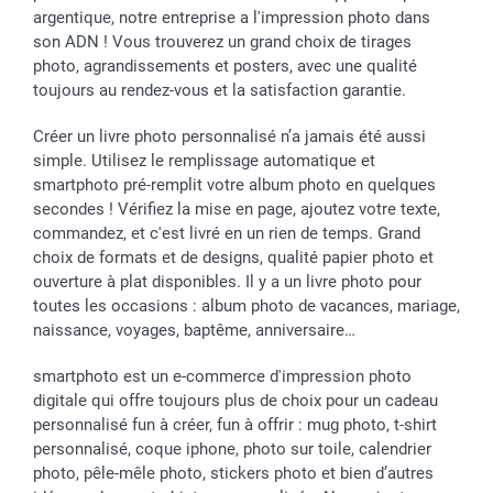
Saint-Valentin
Gestion des cookies
Grandes Quantités
argentique, notre entreprise a l'impression photo dans
Vacances
Tarifs
Statut de ma commande
son ADN ! Vous trouverez un grand choix de tirages
Investisseurs
photo, agrandissements et posters, avec une qualité
toujours au rendez-vous et la satisfaction garantie.
Droit de rétractation
Créer un livre photo personnalisé n’a jamais été aussi
simple. Utilisez le remplissage automatique et
smartphoto pré-remplit votre album photo en quelques
secondes ! Vérifiez la mise en page, ajoutez votre texte,
commandez, et c'est livré en un rien de temps. Grand
choix de formats et de designs, qualité papier photo et
ouverture à plat disponibles. Il y a un livre photo pour
toutes les occasions : album photo de vacances, mariage,
naissance, voyages, baptême, anniversaire…
smartphoto est un e-commerce d'impression photo
digitale qui offre toujours plus de choix pour un cadeau
personnalisé fun à créer, fun à offrir : mug photo, t-shirt
personnalisé, coque iphone, photo sur toile, calendrier
photo, pêle-mêle photo, stickers photo et bien d’autres