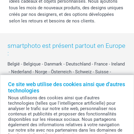
idées cadeaux et objets personnalisés. Nous ajoutons
tous les mois de nouveaux produits, des designs uniques
créés par nos designers, et des options développées
selon les retours et besoins de nos clients.
smartphoto est présent partout en Europe
:
België
-
Belgique
-
Danmark
-
Deutschland
-
France
-
Ireland
-
Nederland
-
Norge
-
Österreich
-
Schweiz
-
Suisse
-
Switzerland
-
Suomi
-
Sverige
-
United Kingdom
-
Ce site web utilise des cookies ainsi que d'autres
Other Countries
technologies
Nous utilisons des cookies ainsi que d'autres
technologies (telles que l'intelligence artificielle) pour
Tous les prix sont en EURO (€), TVA incluse et hors frais de port.
analyser le trafic sur notre site web, personnaliser nos
contenus et publicités et proposer des fonctionnalités
disponibles sur les réseaux sociaux. Nous partageons
également des informations relatives à votre navigation
sur notre site avec nos partenaires dans les domaines de
© smartphoto group. Tous droits réservés
smartphoto group SA.