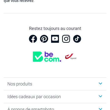
que vous recevrez.
Restez toujours au courant
Nos produits
Faire-part & Cartes
Idées cadeaux par occasion
Cadeaux photo
Livre photo
Noël
A propos de smartphoto