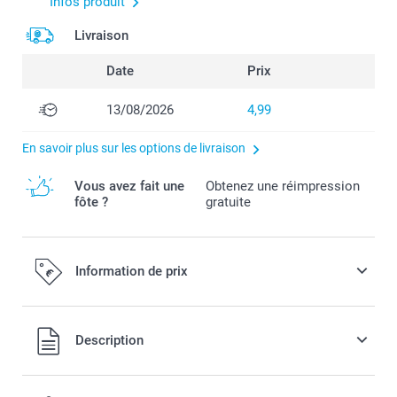
Infos produit
Livraison
Date
Prix
13/08/2026
4,99
En savoir plus sur les options de livraison
Vous avez fait une
Obtenez une réimpression
fôte ?
gratuite
Information de prix
Tous les prix sont en EURO (€), TVA incluse et hors frais de
Description
port.