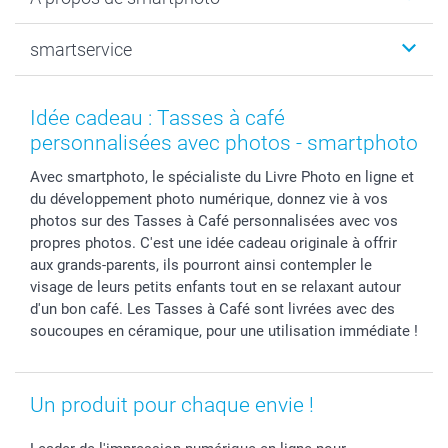
Tirage photo & agrandissement
Anniversaire
Photo sur toile, Poster & Pêle-mêle
Mariage
Qui sommes-nous ?
smartservice
MyNameBook
Fin d'études
Durabilité
Coques smartphone
Fête des Mères
Plan du site
Contact
Stickers & Etiquettes
Naissance & baptême
Conditions
smartgarantie
Idée cadeau : Tasses à café
Cadres photo, accessoires déco & bonbons
Fête des Pères
Droit de rétraction
smartbonus
personnalisées avec photos - smartphoto
Calendrier photos & Agendas photo
Toussaint
Plaintes
smartfriends
Avec smartphoto, le spécialiste du Livre Photo en ligne et
Dénicheur d'idées cadeau
Rentrée des classes
Conditions générales
Modes de paiement
du développement photo numérique, donnez vie à vos
Communion
Vie privée
Modes de livraison
photos sur des Tasses à Café personnalisées avec vos
Saint-Valentin
Gestion des cookies
Grandes Quantités
propres photos. C'est une idée cadeau originale à offrir
Vacances
Tarifs
Statut de ma commande
aux grands-parents, ils pourront ainsi contempler le
visage de leurs petits enfants tout en se relaxant autour
Investisseurs
d'un bon café. Les Tasses à Café sont livrées avec des
Droit de rétractation
soucoupes en céramique, pour une utilisation immédiate !
Un produit pour chaque envie !