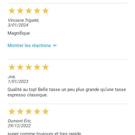
4/02/2025
13:31
Merci pour votre commentaire qui fait plaisir à lire
Vinciane Trigalet,
Myriam. Votre satisfaction est notre priorité.
3/01/2024
Nous restons à votre disposition,
Laila@Smartphoto
Magnifique
Montrer les réactions
4/01/2024
11:59
Nous sommes heureux de vous savoir satisfaite de
Joe,
vos tasses à café.
1/01/2023
Bien à vous,
Qualité au top! Belle tasse un peu plus grande qu’une tasse
Lucie@smartphoto
expresso classique.
Dumont Éric,
29/12/2022
super comme toujours et tres rapide