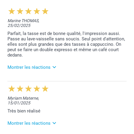
Marine THOMAS,
25/02/2025
Parfait, la tasse est de bonne qualité, l'impression aussi.
Passe au lave-vaisselle sans soucis. Seul point d'attention,
elles sont plus grandes que des tasses à cappuccino. On
peut se faire un double expresso et même un café court
dedans.
Montrer les réactions
6/03/2025
12:50
Merci pour votre commentaire qui fait plaisir à lire.
Myriam Materne,
Votre satisfaction est notre priorité.
15/01/2025
Les tasses passent bien au lave-vaisselle mais il est
toutefois conseillé de laver vos articles à la main
Très bien réalisé
afin de garantir leur durée dans le temps.
Toujours à votre service,
Montrer les réactions
Laila@Smartphoto