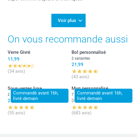
Voir plus
On vous recommande aussi
Verre Givré
Bol personnalisé
11,99
2 variantes
21,99
(34 avis)
(43 avis)
Sous-verres luxe
Mug personnalisé
Commandé avant 16h,
Commandé avant 16h,
2 variantes
7 variantes
livré demain
livré demain
29,99
Dès
11,99
(55 avis)
(683 avis)