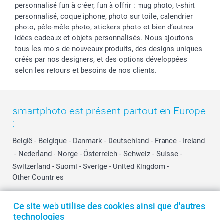
personnalisé fun à créer, fun à offrir : mug photo, t-shirt
personnalisé, coque iphone, photo sur toile, calendrier
photo, pêle-mêle photo, stickers photo et bien d’autres
idées cadeaux et objets personnalisés. Nous ajoutons
tous les mois de nouveaux produits, des designs uniques
créés par nos designers, et des options développées
selon les retours et besoins de nos clients.
smartphoto est présent partout en Europe
:
België
-
Belgique
-
Danmark
-
Deutschland
-
France
-
Ireland
-
Nederland
-
Norge
-
Österreich
-
Schweiz
-
Suisse
-
Switzerland
-
Suomi
-
Sverige
-
United Kingdom
-
Other Countries
Ce site web utilise des cookies ainsi que d'autres
Tous les prix sont en EURO (€), TVA incluse et hors frais de port.
technologies