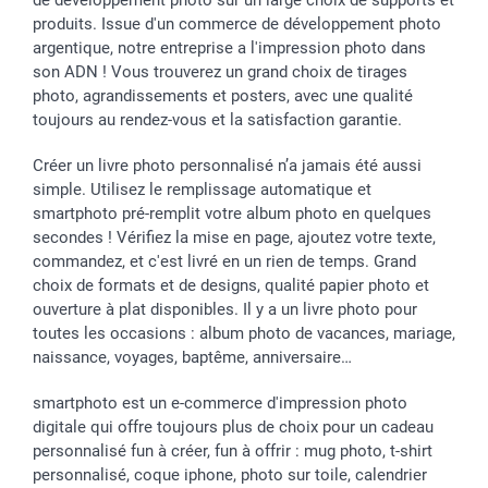
de développement photo sur un large choix de supports et
Communion
Vie privée
Modes de livraison
produits. Issue d'un commerce de développement photo
Saint-Valentin
Gestion des cookies
Grandes Quantités
argentique, notre entreprise a l'impression photo dans
Vacances
Tarifs
Statut de ma commande
son ADN ! Vous trouverez un grand choix de tirages
Investisseurs
photo, agrandissements et posters, avec une qualité
toujours au rendez-vous et la satisfaction garantie.
Droit de rétractation
Créer un livre photo personnalisé n’a jamais été aussi
simple. Utilisez le remplissage automatique et
smartphoto pré-remplit votre album photo en quelques
secondes ! Vérifiez la mise en page, ajoutez votre texte,
commandez, et c'est livré en un rien de temps. Grand
choix de formats et de designs, qualité papier photo et
ouverture à plat disponibles. Il y a un livre photo pour
toutes les occasions : album photo de vacances, mariage,
naissance, voyages, baptême, anniversaire…
smartphoto est un e-commerce d'impression photo
digitale qui offre toujours plus de choix pour un cadeau
personnalisé fun à créer, fun à offrir : mug photo, t-shirt
personnalisé, coque iphone, photo sur toile, calendrier