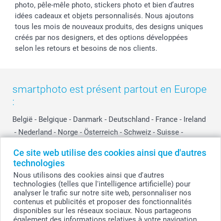
photo, pêle-mêle photo, stickers photo et bien d’autres
idées cadeaux et objets personnalisés. Nous ajoutons
tous les mois de nouveaux produits, des designs uniques
créés par nos designers, et des options développées
selon les retours et besoins de nos clients.
smartphoto est présent partout en Europe
:
België
-
Belgique
-
Danmark
-
Deutschland
-
France
-
Ireland
-
Nederland
-
Norge
-
Österreich
-
Schweiz
-
Suisse
-
Switzerland
-
Suomi
-
Sverige
-
United Kingdom
-
Ce site web utilise des cookies ainsi que d'autres
Other Countries
technologies
Nous utilisons des cookies ainsi que d'autres
technologies (telles que l'intelligence artificielle) pour
Tous les prix sont en EURO (€), TVA incluse et hors frais de port.
analyser le trafic sur notre site web, personnaliser nos
contenus et publicités et proposer des fonctionnalités
disponibles sur les réseaux sociaux. Nous partageons
également des informations relatives à votre navigation