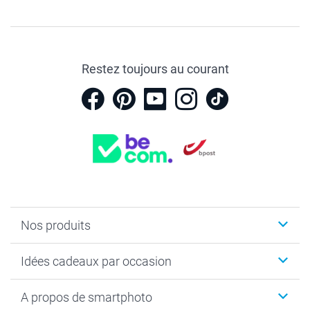
Restez toujours au courant
Nos produits
Faire-part & Cartes
Idées cadeaux par occasion
Cadeaux photo
Livre photo
Noël
A propos de smartphoto
Tirage photo & agrandissement
Anniversaire