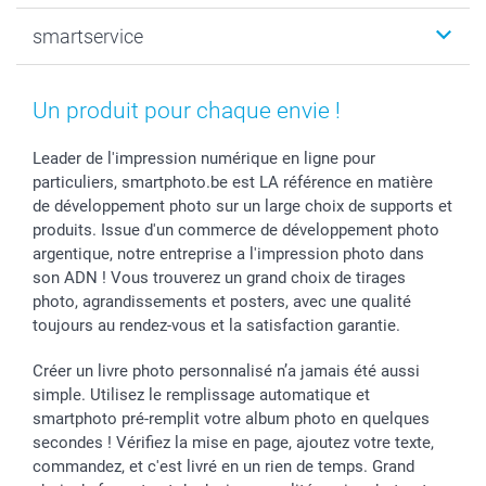
Photo sur toile, Poster & Pêle-mêle
Mariage
Qui sommes-nous ?
smartservice
MyNameBook
Fin d'études
Durabilité
Coques smartphone
Fête des Mères
Plan du site
Contact
Stickers & Etiquettes
Naissance & baptême
Conditions
smartgarantie
Un produit pour chaque envie !
Cadres photo, accessoires déco & bonbons
Fête des Pères
Droit de rétraction
smartbonus
Calendrier photos & Agendas photo
Toussaint
Plaintes
smartfriends
Leader de l'impression numérique en ligne pour
particuliers, smartphoto.be est LA référence en matière
Dénicheur d'idées cadeau
Rentrée des classes
Conditions générales
Modes de paiement
de développement photo sur un large choix de supports et
Communion
Vie privée
Modes de livraison
produits. Issue d'un commerce de développement photo
Saint-Valentin
Gestion des cookies
Grandes Quantités
argentique, notre entreprise a l'impression photo dans
Vacances
Tarifs
Statut de ma commande
son ADN ! Vous trouverez un grand choix de tirages
Investisseurs
photo, agrandissements et posters, avec une qualité
toujours au rendez-vous et la satisfaction garantie.
Droit de rétractation
Créer un livre photo personnalisé n’a jamais été aussi
simple. Utilisez le remplissage automatique et
smartphoto pré-remplit votre album photo en quelques
secondes ! Vérifiez la mise en page, ajoutez votre texte,
commandez, et c'est livré en un rien de temps. Grand