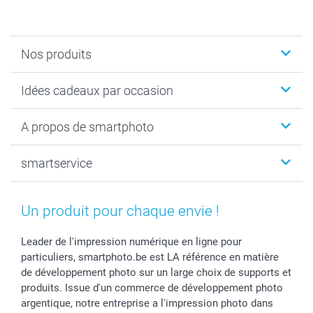
Nos produits
Faire-part & Cartes
Idées cadeaux par occasion
Cadeaux photo
Livre photo
Noël
A propos de smartphoto
Tirage photo & agrandissement
Anniversaire
Photo sur toile, Poster & Pêle-mêle
Mariage
Qui sommes-nous ?
smartservice
MyNameBook
Fin d'études
Durabilité
Coques smartphone
Fête des Mères
Plan du site
Contact
Stickers & Etiquettes
Naissance & baptême
Conditions
smartgarantie
Un produit pour chaque envie !
Cadres photo, accessoires déco & bonbons
Fête des Pères
Droit de rétraction
smartbonus
Calendrier photos & Agendas photo
Toussaint
Plaintes
smartfriends
Leader de l'impression numérique en ligne pour
particuliers, smartphoto.be est LA référence en matière
Dénicheur d'idées cadeau
Rentrée des classes
Conditions générales
Modes de paiement
de développement photo sur un large choix de supports et
Communion
Vie privée
Modes de livraison
produits. Issue d'un commerce de développement photo
Saint-Valentin
Gestion des cookies
Grandes Quantités
argentique, notre entreprise a l'impression photo dans