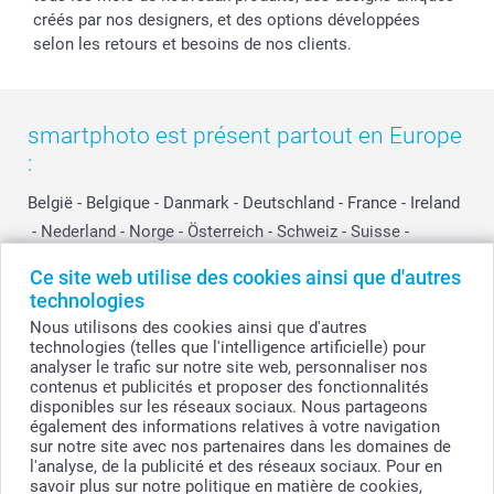
créés par nos designers, et des options développées
selon les retours et besoins de nos clients.
smartphoto est présent partout en Europe
:
België
-
Belgique
-
Danmark
-
Deutschland
-
France
-
Ireland
-
Nederland
-
Norge
-
Österreich
-
Schweiz
-
Suisse
-
Switzerland
-
Suomi
-
Sverige
-
United Kingdom
-
Ce site web utilise des cookies ainsi que d'autres
Other Countries
technologies
Nous utilisons des cookies ainsi que d'autres
technologies (telles que l'intelligence artificielle) pour
Tous les prix sont en EURO (€), TVA incluse et hors frais de port.
analyser le trafic sur notre site web, personnaliser nos
contenus et publicités et proposer des fonctionnalités
disponibles sur les réseaux sociaux. Nous partageons
également des informations relatives à votre navigation
sur notre site avec nos partenaires dans les domaines de
© smartphoto group. Tous droits réservés
smartphoto group SA.
l'analyse, de la publicité et des réseaux sociaux. Pour en
Siège social : Kwatrechtsteenweg 160, 9230 Wetteren, Belgique
savoir plus sur notre politique en matière de cookies,
Numéro de TVA BE 0405.706.755