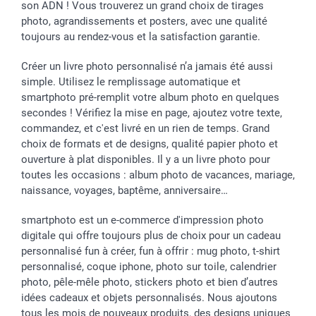
Vacances
Tarifs
Statut de ma commande
son ADN ! Vous trouverez un grand choix de tirages
Investisseurs
photo, agrandissements et posters, avec une qualité
toujours au rendez-vous et la satisfaction garantie.
Droit de rétractation
Créer un livre photo personnalisé n’a jamais été aussi
simple. Utilisez le remplissage automatique et
smartphoto pré-remplit votre album photo en quelques
secondes ! Vérifiez la mise en page, ajoutez votre texte,
commandez, et c'est livré en un rien de temps. Grand
choix de formats et de designs, qualité papier photo et
ouverture à plat disponibles. Il y a un livre photo pour
toutes les occasions : album photo de vacances, mariage,
naissance, voyages, baptême, anniversaire…
smartphoto est un e-commerce d'impression photo
digitale qui offre toujours plus de choix pour un cadeau
personnalisé fun à créer, fun à offrir : mug photo, t-shirt
personnalisé, coque iphone, photo sur toile, calendrier
photo, pêle-mêle photo, stickers photo et bien d’autres
idées cadeaux et objets personnalisés. Nous ajoutons
tous les mois de nouveaux produits, des designs uniques