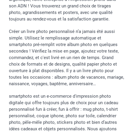
Vacances
Tarifs
Statut de ma commande
son ADN ! Vous trouverez un grand choix de tirages
Investisseurs
photo, agrandissements et posters, avec une qualité
toujours au rendez-vous et la satisfaction garantie.
Droit de rétractation
Créer un livre photo personnalisé n’a jamais été aussi
simple. Utilisez le remplissage automatique et
smartphoto pré-remplit votre album photo en quelques
secondes ! Vérifiez la mise en page, ajoutez votre texte,
commandez, et c'est livré en un rien de temps. Grand
choix de formats et de designs, qualité papier photo et
ouverture à plat disponibles. Il y a un livre photo pour
toutes les occasions : album photo de vacances, mariage,
naissance, voyages, baptême, anniversaire…
smartphoto est un e-commerce d'impression photo
digitale qui offre toujours plus de choix pour un cadeau
personnalisé fun à créer, fun à offrir : mug photo, t-shirt
personnalisé, coque iphone, photo sur toile, calendrier
photo, pêle-mêle photo, stickers photo et bien d’autres
idées cadeaux et objets personnalisés. Nous ajoutons