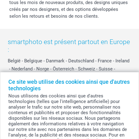
tous les mois de nouveaux produits, des designs uniques
créés par nos designers, et des options développées
selon les retours et besoins de nos clients.
smartphoto est présent partout en Europe
:
België
-
Belgique
-
Danmark
-
Deutschland
-
France
-
Ireland
-
Nederland
-
Norge
-
Österreich
-
Schweiz
-
Suisse
-
Switzerland
-
Suomi
-
Sverige
-
United Kingdom
-
Ce site web utilise des cookies ainsi que d'autres
Other Countries
technologies
Nous utilisons des cookies ainsi que d'autres
technologies (telles que l'intelligence artificielle) pour
Tous les prix sont en EURO (€), TVA incluse et hors frais de port.
analyser le trafic sur notre site web, personnaliser nos
contenus et publicités et proposer des fonctionnalités
disponibles sur les réseaux sociaux. Nous partageons
également des informations relatives à votre navigation
sur notre site avec nos partenaires dans les domaines de
© smartphoto group. Tous droits réservés
smartphoto group SA.
l'analyse, de la publicité et des réseaux sociaux. Pour en
Siège social : Kwatrechtsteenweg 160, 9230 Wetteren, Belgique