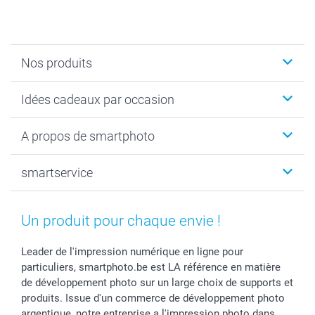
Nos produits
Faire-part & Cartes
Idées cadeaux par occasion
Cadeaux photo
Livre photo
Noël
A propos de smartphoto
Tirage photo & agrandissement
Anniversaire
Photo sur toile, Poster & Pêle-mêle
Mariage
Qui sommes-nous ?
smartservice
MyNameBook
Fin d'études
Durabilité
Coques smartphone
Fête des Mères
Plan du site
Contact
Stickers & Etiquettes
Naissance & baptême
Conditions
smartgarantie
Un produit pour chaque envie !
Cadres photo, accessoires déco & bonbons
Fête des Pères
Droit de rétraction
smartbonus
Calendrier photos & Agendas photo
Toussaint
Plaintes
smartfriends
Leader de l'impression numérique en ligne pour
particuliers, smartphoto.be est LA référence en matière
Dénicheur d'idées cadeau
Rentrée des classes
Conditions générales
Modes de paiement
de développement photo sur un large choix de supports et
Communion
Vie privée
Modes de livraison
produits. Issue d'un commerce de développement photo
Saint-Valentin
Gestion des cookies
Grandes Quantités
argentique, notre entreprise a l'impression photo dans