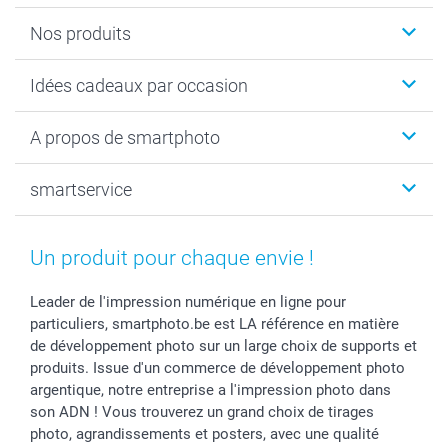
Nos produits
Faire-part & Cartes
Idées cadeaux par occasion
Cadeaux photo
Livre photo
Noël
A propos de smartphoto
Tirage photo & agrandissement
Anniversaire
Photo sur toile, Poster & Pêle-mêle
Mariage
Qui sommes-nous ?
smartservice
MyNameBook
Fin d'études
Durabilité
Coques smartphone
Fête des Mères
Plan du site
Contact
Stickers & Etiquettes
Naissance & baptême
Conditions
smartgarantie
Un produit pour chaque envie !
Cadres photo, accessoires déco & bonbons
Fête des Pères
Droit de rétraction
smartbonus
Calendrier photos & Agendas photo
Toussaint
Plaintes
smartfriends
Leader de l'impression numérique en ligne pour
particuliers, smartphoto.be est LA référence en matière
Dénicheur d'idées cadeau
Rentrée des classes
Conditions générales
Modes de paiement
de développement photo sur un large choix de supports et
Communion
Vie privée
Modes de livraison
produits. Issue d'un commerce de développement photo
Saint-Valentin
Gestion des cookies
Grandes Quantités
argentique, notre entreprise a l'impression photo dans
Vacances
Tarifs
Statut de ma commande
son ADN ! Vous trouverez un grand choix de tirages
Investisseurs
photo, agrandissements et posters, avec une qualité