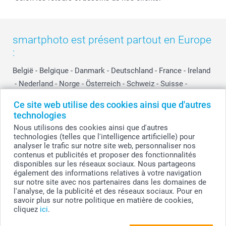
smartphoto est présent partout en Europe
:
België
-
Belgique
-
Danmark
-
Deutschland
-
France
-
Ireland
-
Nederland
-
Norge
-
Österreich
-
Schweiz
-
Suisse
-
Switzerland
-
Suomi
-
Sverige
-
United Kingdom
-
Ce site web utilise des cookies ainsi que d'autres
Other Countries
technologies
Nous utilisons des cookies ainsi que d'autres
technologies (telles que l'intelligence artificielle) pour
Tous les prix sont en EURO (€), TVA incluse et hors frais de port.
analyser le trafic sur notre site web, personnaliser nos
contenus et publicités et proposer des fonctionnalités
disponibles sur les réseaux sociaux. Nous partageons
également des informations relatives à votre navigation
sur notre site avec nos partenaires dans les domaines de
© smartphoto group. Tous droits réservés
smartphoto group SA.
l'analyse, de la publicité et des réseaux sociaux. Pour en
Siège social : Kwatrechtsteenweg 160, 9230 Wetteren, Belgique
savoir plus sur notre politique en matière de cookies,
Numéro de TVA BE 0405.706.755
cliquez
ici
.
Numéro d'entreprise 0405.706.755.
Coordonnées bancaires: IBAN BE71 2850 2711 5569 - BIC: GEBABEBB