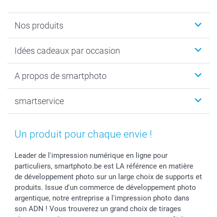
Nos produits
Faire-part & Cartes
Idées cadeaux par occasion
Cadeaux photo
Livre photo
Noël
A propos de smartphoto
Tirage photo & agrandissement
Anniversaire
Photo sur toile, Poster & Pêle-mêle
Mariage
Qui sommes-nous ?
smartservice
MyNameBook
Fin d'études
Durabilité
Coques smartphone
Fête des Mères
Plan du site
Contact
Stickers & Etiquettes
Naissance & baptême
Conditions
smartgarantie
Un produit pour chaque envie !
Cadres photo, accessoires déco & bonbons
Fête des Pères
Droit de rétraction
smartbonus
Calendrier photos & Agendas photo
Toussaint
Plaintes
smartfriends
Leader de l'impression numérique en ligne pour
particuliers, smartphoto.be est LA référence en matière
Dénicheur d'idées cadeau
Rentrée des classes
Conditions générales
Modes de paiement
de développement photo sur un large choix de supports et
Communion
Vie privée
Modes de livraison
produits. Issue d'un commerce de développement photo
Saint-Valentin
Gestion des cookies
Grandes Quantités
argentique, notre entreprise a l'impression photo dans
Vacances
Tarifs
Statut de ma commande
son ADN ! Vous trouverez un grand choix de tirages