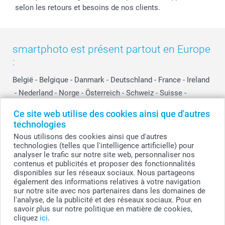
selon les retours et besoins de nos clients.
smartphoto est présent partout en Europe
:
België
-
Belgique
-
Danmark
-
Deutschland
-
France
-
Ireland
-
Nederland
-
Norge
-
Österreich
-
Schweiz
-
Suisse
-
Switzerland
-
Suomi
-
Sverige
-
United Kingdom
-
Ce site web utilise des cookies ainsi que d'autres
Other Countries
technologies
Nous utilisons des cookies ainsi que d'autres
technologies (telles que l'intelligence artificielle) pour
Tous les prix sont en EURO (€), TVA incluse et hors frais de port.
analyser le trafic sur notre site web, personnaliser nos
contenus et publicités et proposer des fonctionnalités
disponibles sur les réseaux sociaux. Nous partageons
également des informations relatives à votre navigation
sur notre site avec nos partenaires dans les domaines de
© smartphoto group. Tous droits réservés
smartphoto group SA.
l'analyse, de la publicité et des réseaux sociaux. Pour en
Siège social : Kwatrechtsteenweg 160, 9230 Wetteren, Belgique
savoir plus sur notre politique en matière de cookies,
Numéro de TVA BE 0405.706.755
cliquez
ici
.
Numéro d'entreprise 0405.706.755.