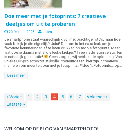
Doe meer met je fotoprints: 7 creatieve
ideetjes om uit te proberen
20 februari 2025
Jolien
Je smartphone staat waarschijnlijk vol met prachtige foto’s, maar hoe
vaak bekijk je die eigenlijk? Juist! Daarom is het extra leuk om je
favoriete herinneringen af te laten drukken op mooie fotoprints. Maar
wat doe je daarna met al die leuke kiekjes? In een lade laten verstoffen
is natuurlijk geen optie!
Geen zorgen, wij hebben dé oplossing! Van
unieke DIY-projecten tot stijlvolle interieurideeën: hier zijn 7 creatieve
manieren om meer te doen met je fotoprints. #Idee 1: Fotoprints… op…
Lees meer
‹
Vorige
1
2
3
4
5
6
7
Volgende
›
Laatste
»
WELKOM OP DE BLOG VAN SMARTPHOTO!